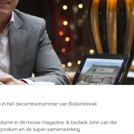
ze in het decembernummer van Bollenstreek
olumn in dit mooie magazine. Ik bedank John van der
en podium en de super-samenwerking.